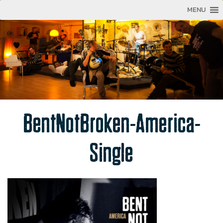
MENU
BentNotBroken-America-
Single