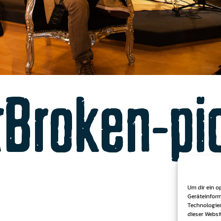
Broken-pi
Um dir ein o
Geräteinform
Technologien
dieser Websi