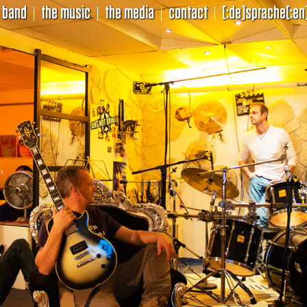
 band
the music
the media
contact
[:de]sprache[:en