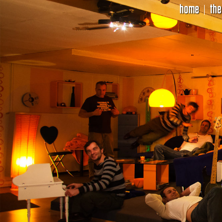
home
the