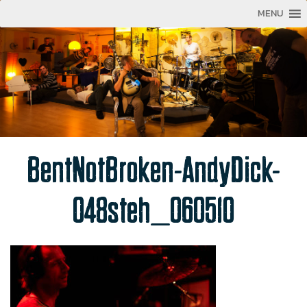
MENU
BentNotBroken-AndyDick-
048steh_060510