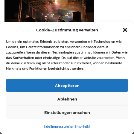
Cookie-Zustimmung verwalten
Um dir ein optimales Erlebnis zu bieten, verwenden wir Technologien wie
Cookies, um Geräteinformationen zu speichern und/oder darauf
zuzugreifen. Wenn du diesen Technologien zustimmst, können wir Daten wie
Bent Not Broken SORF Festival 2010, photo
das Surfverhalten oder eindeutige IDs auf dieser Website verarbeiten. Wenn
du deine Zustimmung nicht erteilst oder zurückziehst, können bestimmte
Stevereeves.de
Merkmale und Funktionen beeinträchtigt werden.
Akzeptieren
Ablehnen
Einstellungen ansehen
[:de]Impressum[:en]Imprint[:]