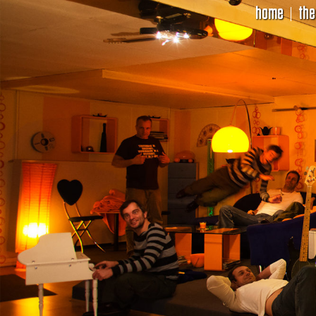
home
the