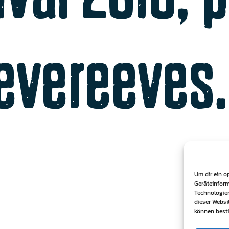
evereeves
Um dir ein o
Geräteinform
Technologien
dieser Websi
können best