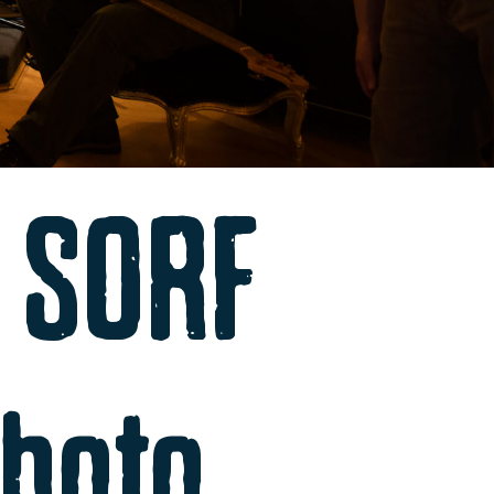
n SORF
photo