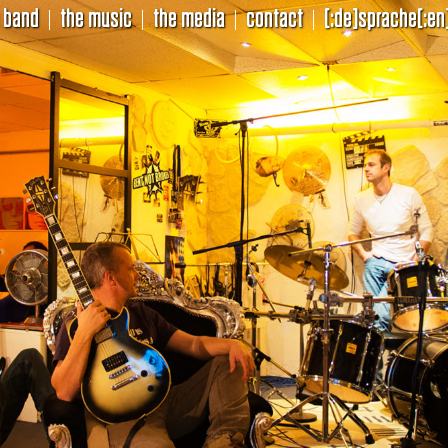
 band
the music
the media
contact
[:de]sprache[:en