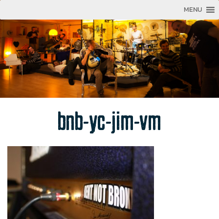
MENU
bnb-yc-jim-vm