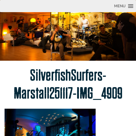
MENU
SilverfishSurfers-
Marstall251117-IMG_4909